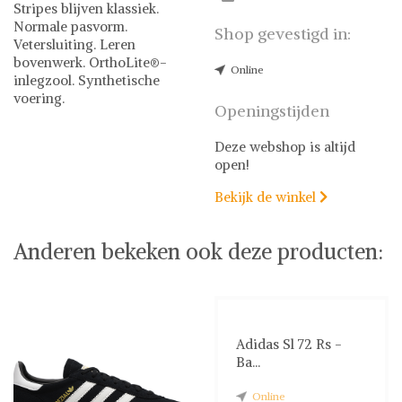
Stripes blijven klassiek.
Normale pasvorm.
Shop gevestigd in:
Vetersluiting. Leren
bovenwerk. OrthoLite®-
Online
inlegzool. Synthetische
voering.
Openingstijden
Adidas
Sneakers
Adidas op Shwaybox | Vind
Deze webshop is altijd
je favoriete items
open!
Shop uit het uitgebreide
Bekijk de winkel
assortiment van Adidas of

stel jouw fashion wish-list
samen. Veilig online
Anderen bekeken ook deze producten:
shoppen. Beoordeelde
partners. De beste deals.
Adidas Sl 72 Rs -
Ba...
Online