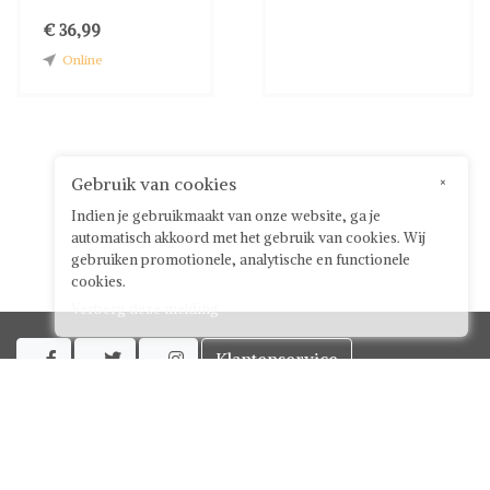
€ 36,99
Online
Gebruik van cookies
×
Indien je gebruikmaakt van onze website, ga je
automatisch akkoord met het gebruik van cookies. Wij
gebruiken promotionele, analytische en functionele
cookies.
Verberg deze melding
Klantenservice



Over ShwayBox
ShwayBox Zakelijk
Contact
Algemene voorwaarden voor gebruikers
Privacy policy