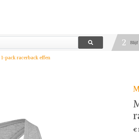
1
Best
2
Blij
3
 1-pack racerback effen
Deel
M
M
r
€ 