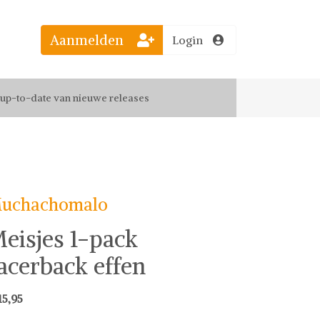
Aanmelden
Login
el jouw favoriete looks
f up-to-date van nieuwe releases
 de leukste items met vrienden
uchachomalo
eisjes 1-pack
acerback effen
15,95