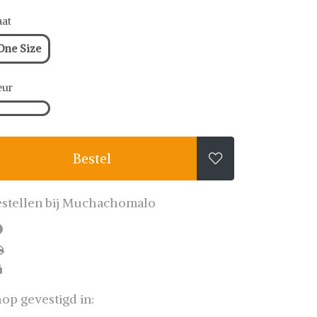
at
One Size
eur
Bestel

stellen bij Muchachomalo
op gevestigd in: