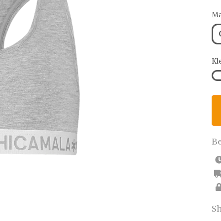
Ma
Kl
Be
Sh