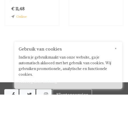
€ 11,48
Online
Gebruik van cookies
×
Indien je gebruikmaakt van onze website, ga je
automatisch akkoord met het gebruik van cookies. Wij
gebruiken promotionele, analytische en functionele
cookies.
Verberg deze melding
Klantenservice



Over ShwayBox
ShwayBox Zakelijk
Contact
Algemene voorwaarden voor gebruikers
Privacy policy