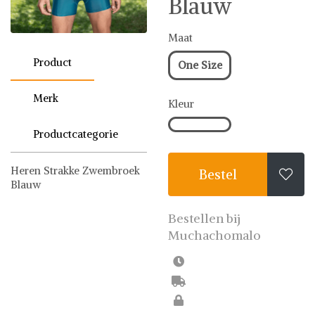
Blauw
Maat
Product
One Size
Merk
Kleur
Productcategorie
Heren Strakke Zwembroek
Bestel

Blauw
Muchachomalo
Zwembroeken
Bestellen bij
Muchachomalo