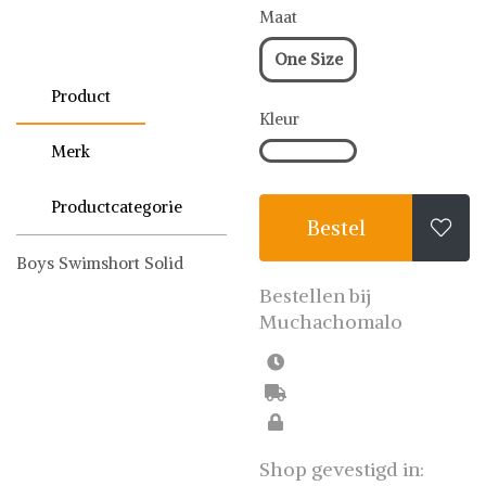
Maat
One Size
Product
Kleur
Merk
Productcategorie
Bestel

Boys Swimshort Solid
Muchachomalo
Zwembroeken
Bestellen bij
Muchachomalo
Shop gevestigd in: