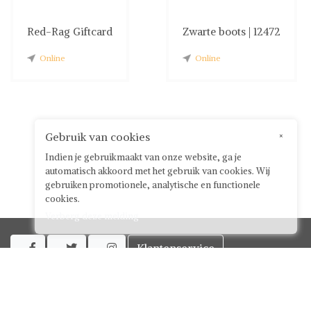
Red-Rag Giftcard
Zwarte boots | 12472
Online
Online
Gebruik van cookies
×
Indien je gebruikmaakt van onze website, ga je
automatisch akkoord met het gebruik van cookies. Wij
gebruiken promotionele, analytische en functionele
cookies.
Verberg deze melding
Klantenservice



Over ShwayBox
ShwayBox Zakelijk
Contact