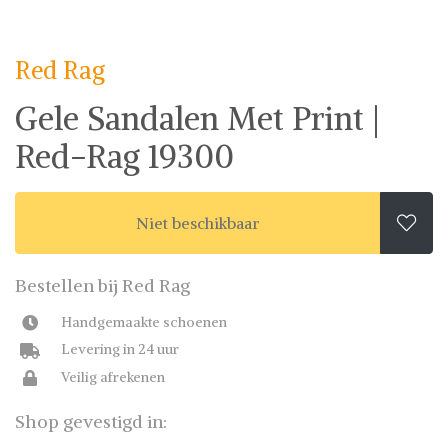
Red Rag
Sandalen
Red Rag op Shwaybox | Vind je favoriete items
Shop uit het uitgebreide assortiment van Red Rag of stel
Red Rag
jouw fashion wish-list samen. Veilig online shoppen.
Beoordeelde partners. De beste deals.
Gele Sandalen Met Print |
Red-Rag 19300
Niet beschikbaar

Bestellen bij Red Rag
Handgemaakte schoenen
Levering in 24 uur
Veilig afrekenen
Shop gevestigd in: