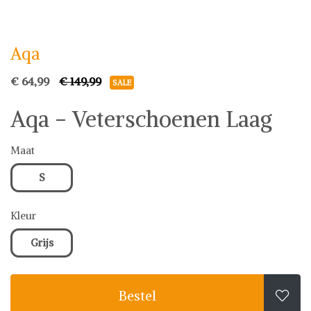
Aqa
Schoenen
Aqa
€ 64,99
€ 149,99
SALE
Aqa - Veterschoenen Laag
Maat
S
Kleur
Grijs
Bestel
