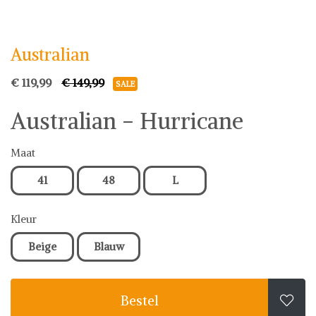
Australian
Schoenen
Australian
€ 119,99
€ 149,99
SALE
Australian - Hurricane
Maat
41
48
L
Kleur
Beige
Blauw
Bestel
