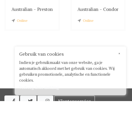
Australian - Preston
Australian - Condor
Online
Online
Gebruik van cookies
×
Indien je gebruikmaakt van onze website, ga je
automatisch akkoord met het gebruik van cookies. Wij
gebruiken promotionele, analytische en functionele
cookies.
Verberg deze melding
Klantenservice



Over ShwayBox
ShwayBox Zakelijk
Contact
Algemene voorwaarden voor gebruikers