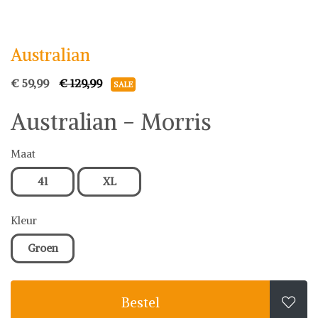
Australian
Schoenen
Australian
€ 59,99
€ 129,99
SALE
Australian - Morris
Maat
41
XL
Kleur
Groen
Bestel
