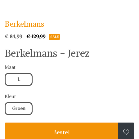
Berkelmans
Schoenen
Berkelmans
€ 84,99
€ 129,99
SALE
Berkelmans - Jerez
Maat
L
Kleur
Groen
Bestel
