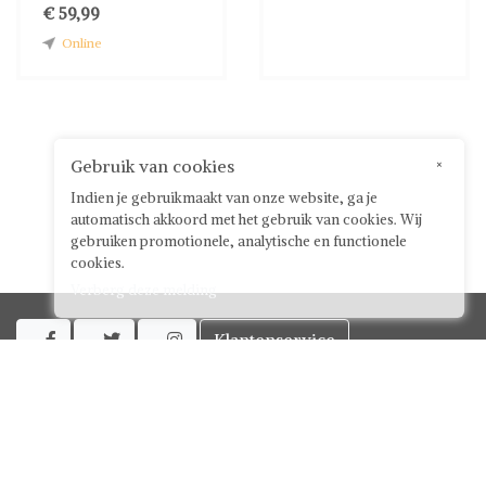
€ 59,99
Online
Gebruik van cookies
×
Indien je gebruikmaakt van onze website, ga je
automatisch akkoord met het gebruik van cookies. Wij
gebruiken promotionele, analytische en functionele
cookies.
Verberg deze melding
Klantenservice



Over ShwayBox
ShwayBox Zakelijk
Contact
Algemene voorwaarden voor gebruikers
Privacy policy