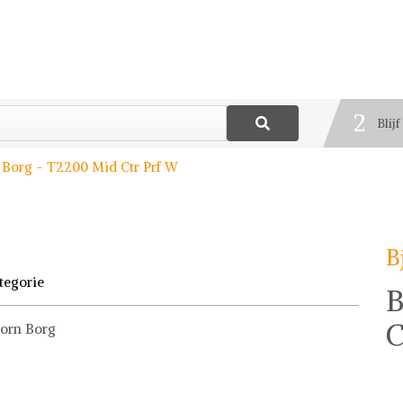
1
Best
2
Blij
3
 Borg - T2200 Mid Ctr Prf W
Deel
B
tegorie
B
C
jorn Borg