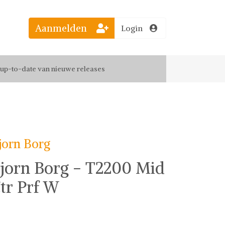
Aanmelden
Login
el jouw favoriete looks
f up-to-date van nieuwe releases
 de leukste items met vrienden
jorn Borg
jorn Borg - T2200 Mid
tr Prf W