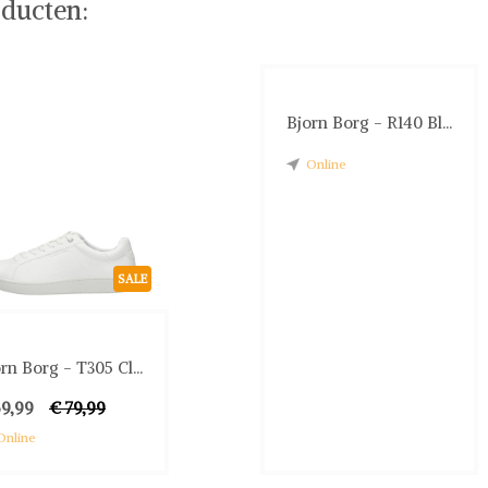
ducten:
Bjorn Borg - R140 Bl...
Online
SALE
rn Borg - T305 Cl...
59,99
€ 79,99
Online