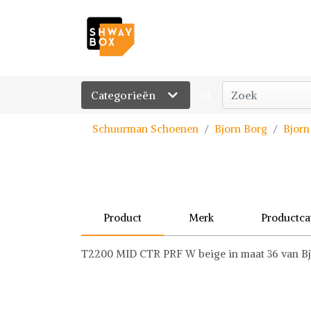
Categorieën
of
Schuurman Schoenen
Bjorn Borg
Bjorn
Product
Merk
Productca
T2200 MID CTR PRF W beige in maat 36 van B
Bjorn Borg