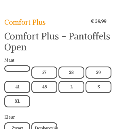
Comfort Plus
Comfort Plus
€ 39,99
Comfort Plus - Pantoffels
Open
Maat
37
38
39
41
45
L
S
XL
Kleur
Zwart
Donkergrijs