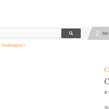
1
Best
2
Blij
3
- Washington I
Deel
C
C
€ 
Ma