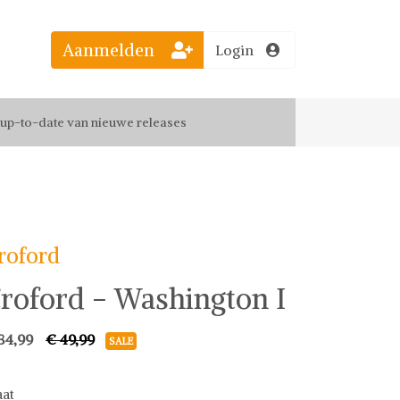
Aanmelden
Login
el jouw favoriete looks
f up-to-date van nieuwe releases
 de leukste items met vrienden
roford
roford - Washington I
34,99
€ 49,99
SALE
at