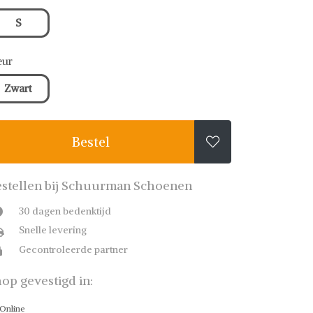
S
eur
Zwart
Bestel

stellen bij Schuurman Schoenen
30 dagen bedenktijd
Snelle levering
Gecontroleerde partner
op gevestigd in:
Online