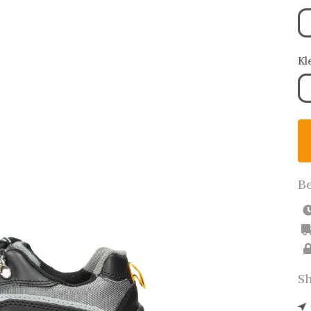
Kl
Be
Sh