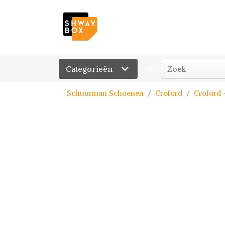
Categorieën
of
Schuurman Schoenen
Croford
Croford 