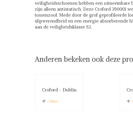
veiligheidsschoenen hebben een uitneembare b
zijn alleen antistatisch. Deze Croford 390001 
tussenzool. Mede door de grof geprofileerde l
slipwerendheid en een energie absorberende hi
aan de veiligheidsklasse S3.
Croford
Schoenen
Anderen bekeken ook deze pro
Croford - Dublin
Cro
Online