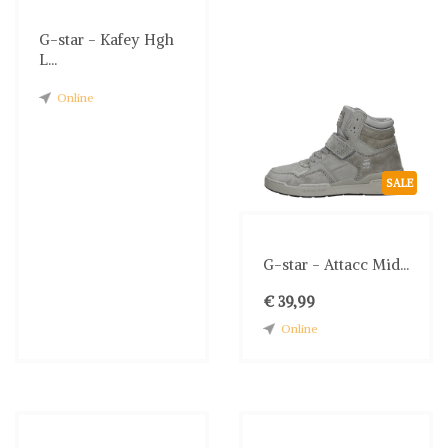
G-star - Kafey Hgh
L...
Online
SALE
G-star - Attacc Mid...
€ 39,99
Online