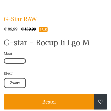
G-Star RAW
G-Star RAW
€ 89,99
€ 139,99
SALE
G-star - Rocup Ii Lgo M
Maat
Kleur
Zwart
Bestel
