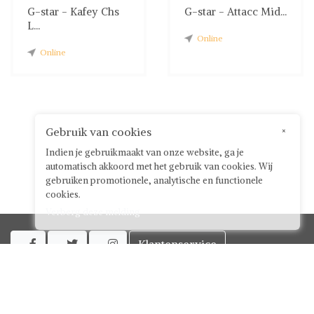
G-star - Kafey Chs
G-star - Attacc Mid...
L...
Online
Online
Gebruik van cookies
×
Indien je gebruikmaakt van onze website, ga je
automatisch akkoord met het gebruik van cookies. Wij
gebruiken promotionele, analytische en functionele
cookies.
Verberg deze melding
Klantenservice



Over ShwayBox
ShwayBox Zakelijk
Contact
Algemene voorwaarden voor gebruikers