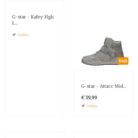
G-star - Kafey Hgh
L...
Online
SALE
G-star - Attacc Mid...
€ 39,99
Online