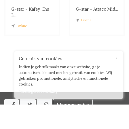
G-star - Kafey Chs
G-star - Attacc Mid...
L...
Online
Online
Gebruik van cookies
×
Indien je gebruikmaakt van onze website, ga je
automatisch akkoord met het gebruik van cookies. Wij
gebruiken promotionele, analytische en functionele
cookies.
Verberg deze melding
Klantenservice



Over ShwayBox
ShwayBox Zakelijk
Contact