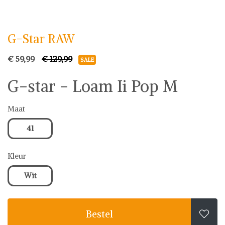
G-Star RAW
G-Star RAW
€ 59,99
€ 129,99
SALE
G-star - Loam Ii Pop M
Maat
41
Kleur
Wit
Bestel
