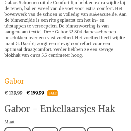
Gabor. Schoenen uit de Comfort lijn hebben extra wijdte bij
de tenen, bal en wreef van de voet voor extra comfort. Het
bovenwerk van de schoen is volledig van su&eacute;de. Aan
de binnenzijde is een rits geplaatst om het in- en
uitstappen te versoepelen. De binnenvoering is van
aangenaam textiel. Deze Gabor 32.804 damesschoenen
beschikken over een vast voetbed. Het voetbed heeft wijdte
maat G. Daarbij zorgt een stevig contrefort voor een
optimaal draagcomfort. Verder hebben ze een stevige
blokhak van circa 5.5 centimeter hoog.
Gabor
Boots & Laarzen
Gabor
€ 129,99
€ 159,99
SALE
Gabor - Enkellaarsjes Hak
Maat