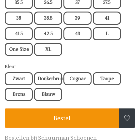
35.5
36.5
37
37.5
38
38.5
39
41
41.5
42.5
43
L
One Size
XL
Kleur
Zwart
Donkerbruin
Cognac
Taupe
Brons
Blauw
Bestel

Bestellen bij Schuurman Schoenen