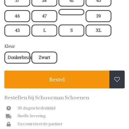
37
38
41
45
46
47
39
43
L
S
XL
Kleur
Donkerbruin
Zwart
Bestel

Bestellen bij Schuurman Schoenen
30 dagen bedenktijd
Snelle levering
Gecontroleerde partner