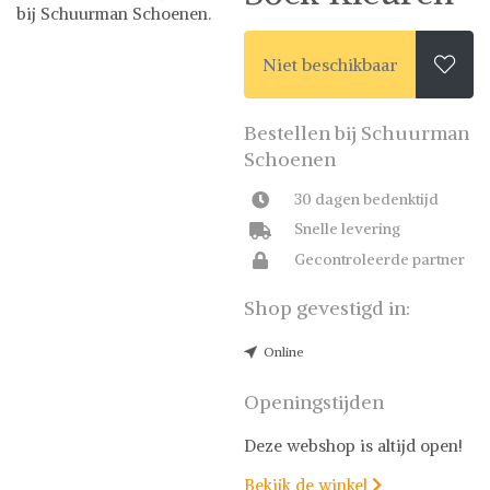
bij Schuurman Schoenen.
Happy Socks
Niet beschikbaar

Happy Socks op
Shwaybox | Vind je
favoriete items
Bestellen bij Schuurman
Shop uit het uitgebreide
Schoenen
assortiment van Happy
Socks of stel jouw
30 dagen bedenktijd
fashion wish-list samen.
Veilig online shoppen.
Snelle levering
Beoordeelde partners. De
Gecontroleerde partner
beste deals.
Shop gevestigd in:
Online
Openingstijden
Deze webshop is altijd open!
Bekijk de winkel
