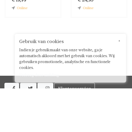
Online
Online
Gebruik van cookies
×
Indien je gebruikmaakt van onze website, ga je
automatisch akkoord met het gebruik van cookies. Wij
gebruiken promotionele, analytische en functionele
cookies.
Verberg deze melding
Klantenservice



Over ShwayBox
ShwayBox Zakelijk
Contact
Algemene voorwaarden voor gebruikers
Privacy policy
Disclaimer