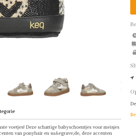
Be
Sh
Op
De
tegorie
Be
nste voetjes! Deze schattige babyschoentjes voor meisjes
centen van ponyhair en su&egrave;de, deze accenten