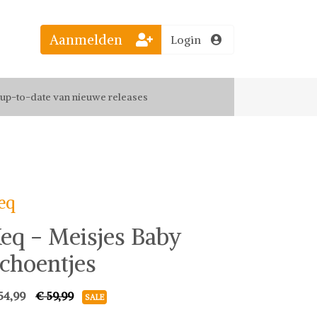
Aanmelden
Login
el jouw favoriete looks
f up-to-date van nieuwe releases
 de leukste items met vrienden
eq
eq - Meisjes Baby
choentjes
54,99
€ 59,99
SALE