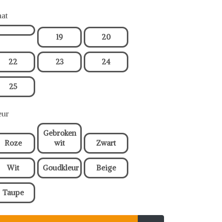
at
19
20
22
23
24
25
eur
Gebroken
Roze
wit
Zwart
Wit
Goudkleur
Beige
Taupe