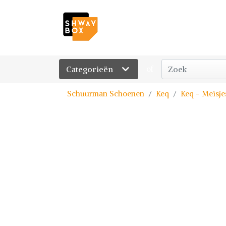
Categorieën
of
Schuurman Schoenen
Keq
Keq - Meisje