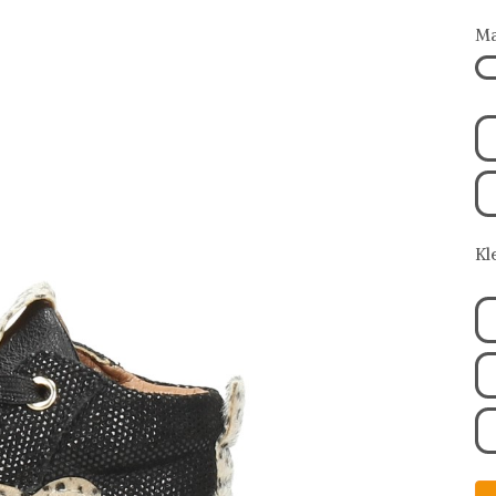
Ma
Kl