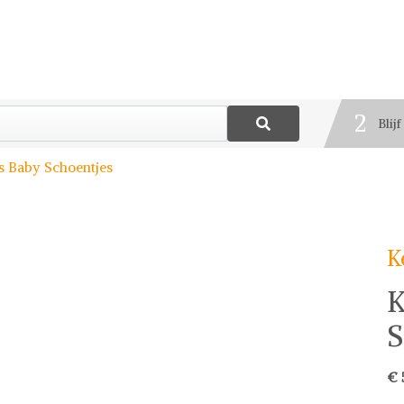
1
Best
2
Blij
3
s Baby Schoentjes
Deel
K
K
S
€ 