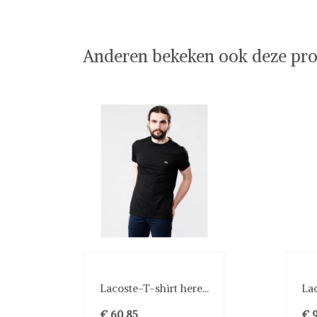
Lacoste op Shwaybox | Vind je favoriete items
Shop uit het uitgebreide assortiment van Lacost
shoppen. Beoordeelde partners. De beste deals.
Anderen bekeken ook deze pro
Lacoste-T-shirt here...
Lac
€ 60,85
€ 