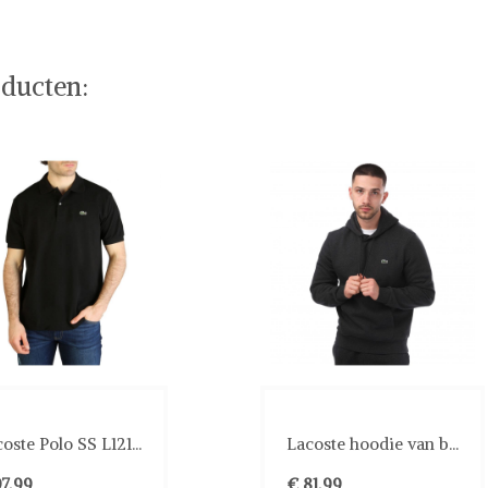
e of stel jouw fashion wish-list samen. Veilig online
ducten:
oste Polo SS L121...
Lacoste hoodie van b...
97,99
€ 81,99