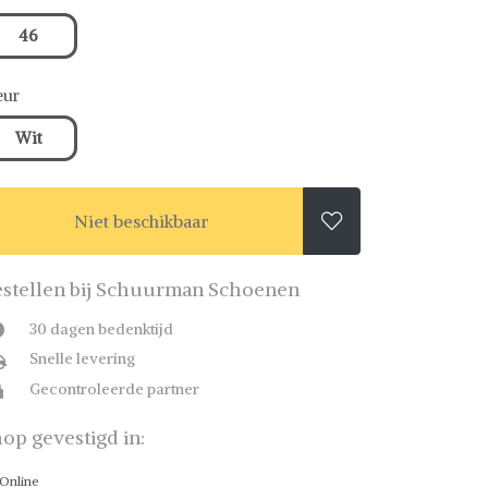
46
eur
Wit
Niet beschikbaar

stellen bij Schuurman Schoenen
30 dagen bedenktijd
Snelle levering
Gecontroleerde partner
op gevestigd in:
Online