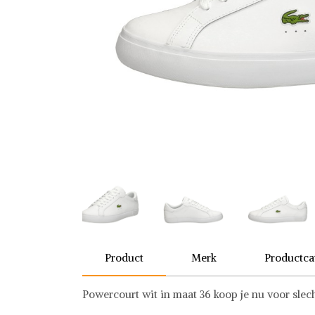
Product
Merk
Productca
Powercourt wit in maat 36 koop je nu voor sle
Lacoste
Schoenen