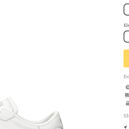
Kl
Be
Sh