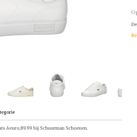
Op
De
Be
tegorie
chts &euro;89.99 bij Schuurman Schoenen.