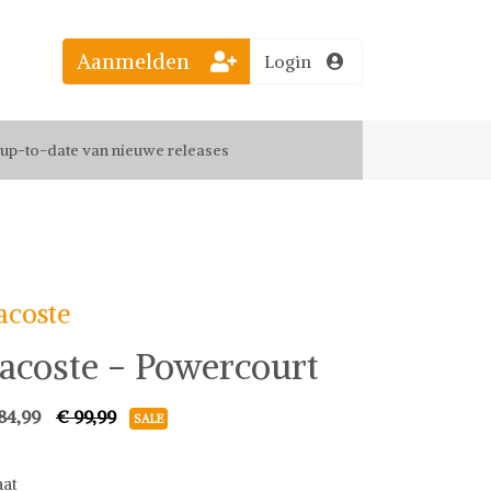
Aanmelden
Login
el jouw favoriete looks
f up-to-date van nieuwe releases
 de leukste items met vrienden
acoste
acoste - Powercourt
84,99
€ 99,99
SALE
at