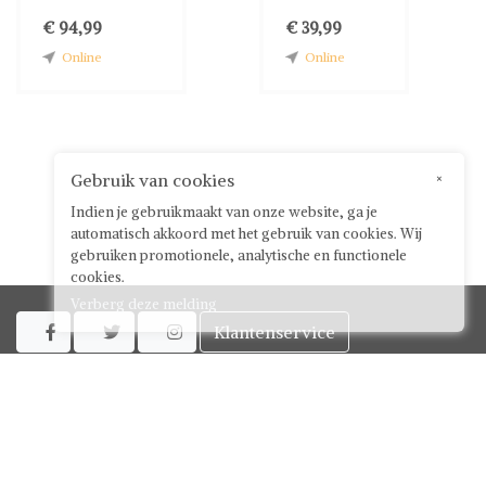
€ 94,99
€ 39,99
Online
Online
Gebruik van cookies
×
Indien je gebruikmaakt van onze website, ga je
automatisch akkoord met het gebruik van cookies. Wij
gebruiken promotionele, analytische en functionele
cookies.
Verberg deze melding
Klantenservice



Over ShwayBox
ShwayBox Zakelijk
Contact
Algemene voorwaarden voor gebruikers
Privacy policy
Disclaimer