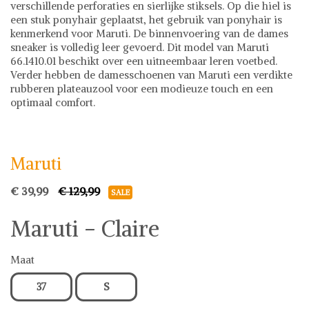
verschillende perforaties en sierlijke stiksels. Op die hiel is
een stuk ponyhair geplaatst, het gebruik van ponyhair is
kenmerkend voor Maruti. De binnenvoering van de dames
sneaker is volledig leer gevoerd. Dit model van Maruti
66.1410.01 beschikt over een uitneembaar leren voetbed.
Verder hebben de damesschoenen van Maruti een verdikte
rubberen plateauzool voor een modieuze touch en een
optimaal comfort.
Maruti
Sneakers
Maruti
€ 39,99
€ 129,99
SALE
Maruti - Claire
Maat
37
S