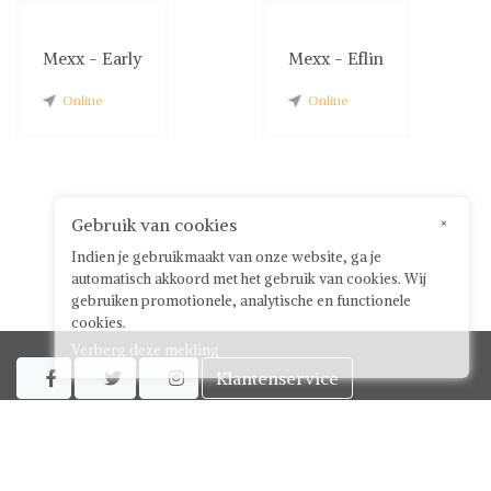
Mexx - Early
Mexx - Eflin
Online
Online
Gebruik van cookies
×
Indien je gebruikmaakt van onze website, ga je
automatisch akkoord met het gebruik van cookies. Wij
gebruiken promotionele, analytische en functionele
cookies.
Verberg deze melding
Klantenservice



Over ShwayBox
ShwayBox Zakelijk
Contact
Algemene voorwaarden voor gebruikers