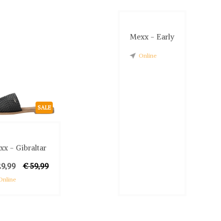
Mexx - Early
Online
SALE
x - Gibraltar
29,99
€ 59,99
Online