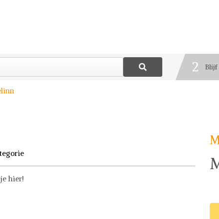
1
Best
2
Blij
3
linn
Deel
M
tegorie
M
e hier!