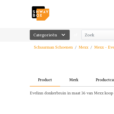
Categorieën
of
Schuurman Schoenen
Mexx
Mexx - Eve
Product
Merk
Productca
Evelinn donkerbruin in maat 36 van Mexx koop j
Mexx
Schoenen