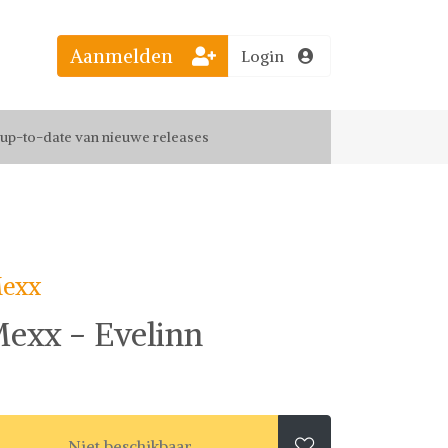
Aanmelden
Login
el jouw favoriete looks
f up-to-date van nieuwe releases
 de leukste items met vrienden
exx
exx - Evelinn
Niet beschikbaar
