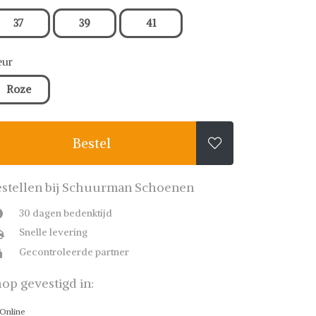
37
39
41
eur
Roze
Bestel

stellen bij Schuurman Schoenen
30 dagen bedenktijd
Snelle levering
Gecontroleerde partner
op gevestigd in:
Online