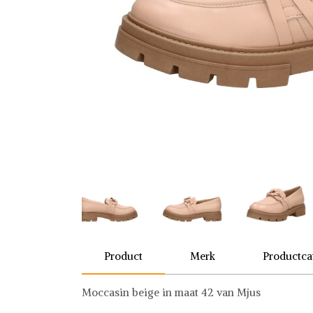
Product
Merk
Productca
Moccasin beige in maat 42 van Mjus
MJUS
Schoenen