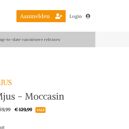
Aanmelden
Login
el jouw favoriete looks
f up-to-date van nieuwe releases
 de leukste items met vrienden
JUS
jus - Moccasin
39,99
€ 129,99
SALE
at