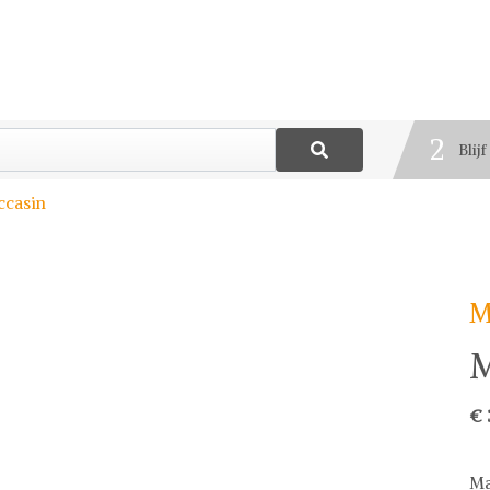
1
Best
2
Blij
3
ccasin
Deel
M
M
€ 
Ma