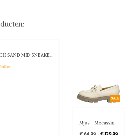
ducten:
CH SAND MID SNEAKE...
Online
SALE
Mjus - Mocassin
€ 64,99
€ 129,99