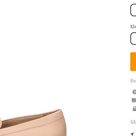
Kl
Be
Sh