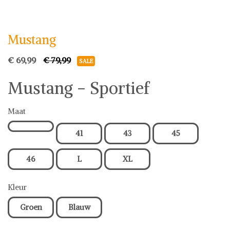
Mustang
Schoenen
Mustang
€ 69,99
€ 79,99
SALE
Mustang - Sportief
Maat
41
43
45
46
L
XL
Kleur
Groen
Blauw