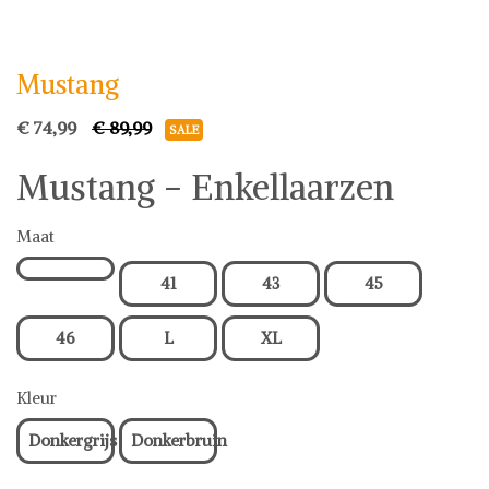
Mustang
Boots & Laarzen
Mustang
€ 74,99
€ 89,99
SALE
Mustang - Enkellaarzen
Maat
41
43
45
46
L
XL
Kleur
Donkergrijs
Donkerbruin