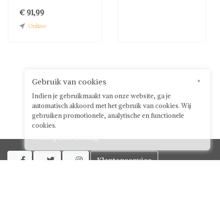
€ 91,99
Online
Gebruik van cookies
×
Indien je gebruikmaakt van onze website, ga je
automatisch akkoord met het gebruik van cookies. Wij
gebruiken promotionele, analytische en functionele
cookies.
Verberg deze melding
Klantenservice



Over ShwayBox
ShwayBox Zakelijk
Contact
Algemene voorwaarden voor gebruikers
Privacy policy