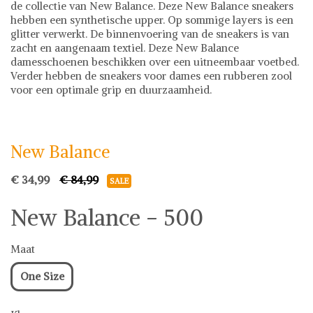
de collectie van New Balance. Deze New Balance sneakers
hebben een synthetische upper. Op sommige layers is een
glitter verwerkt. De binnenvoering van de sneakers is van
zacht en aangenaam textiel. Deze New Balance
damesschoenen beschikken over een uitneembaar voetbed.
Verder hebben de sneakers voor dames een rubberen zool
voor een optimale grip en duurzaamheid.
New Balance
Sneakers
New Balance op Shwaybox | Vind je favoriete items
Shop uit het uitgebreide assortiment van New Balance of
New Balance
stel jouw fashion wish-list samen. Veilig online shoppen.
Beoordeelde partners. De beste deals.
€ 34,99
€ 84,99
SALE
New Balance - 500
Maat
One Size