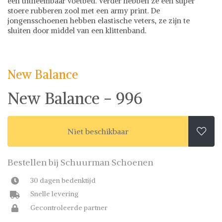
een uitneembaar voetbed. Verder hebben ze een super
stoere rubberen zool met een army print. De
jongensschoenen hebben elastische veters, ze zijn te
sluiten door middel van een klittenband.
New Balance
Sneakers
New Balance op Shwaybox | Vind je favoriete items
Shop uit het uitgebreide assortiment van New Balance of
New Balance
stel jouw fashion wish-list samen. Veilig online shoppen.
Beoordeelde partners. De beste deals.
New Balance - 996
Niet beschikbaar

Bestellen bij Schuurman Schoenen
30 dagen bedenktijd
Snelle levering
Gecontroleerde partner