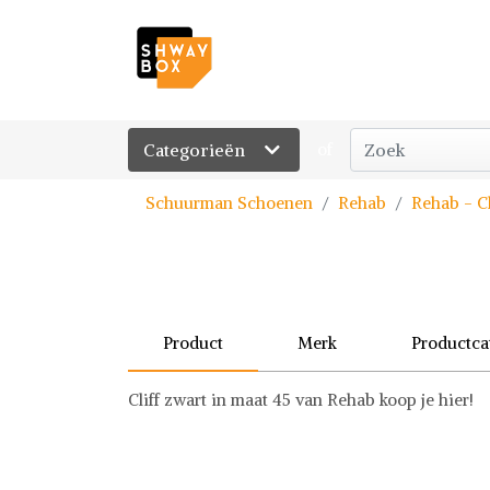
Categorieën
of
Schuurman Schoenen
Rehab
Rehab - Cl
Product
Merk
Productca
Cliff zwart in maat 45 van Rehab koop je hier!
Rehab
Schoenen