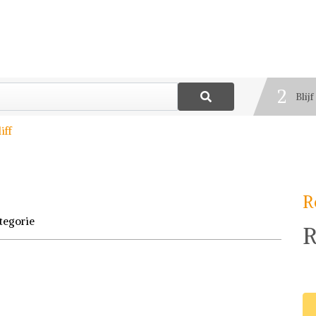
1
Best
2
Blij
3
iff
Deel
R
tegorie
R