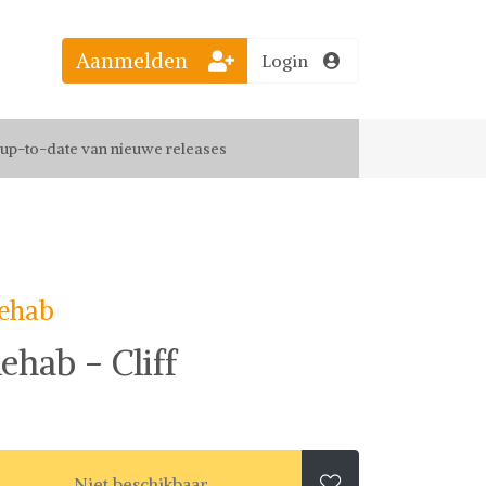
Aanmelden
Login
el jouw favoriete looks
f up-to-date van nieuwe releases
 de leukste items met vrienden
ehab
ehab - Cliff
Niet beschikbaar
