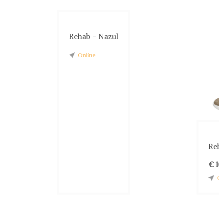
Rehab - Nazul
Online
Reh
€ 