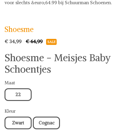
voor slechts &euro;64.99 bij Schuurman Schoenen.
Shoesme
Baby kleding
Shoesme
€ 34,99
€ 64,99
SALE
Shoesme - Meisjes Baby
Schoentjes
Maat
22
Kleur
Zwart
Cognac