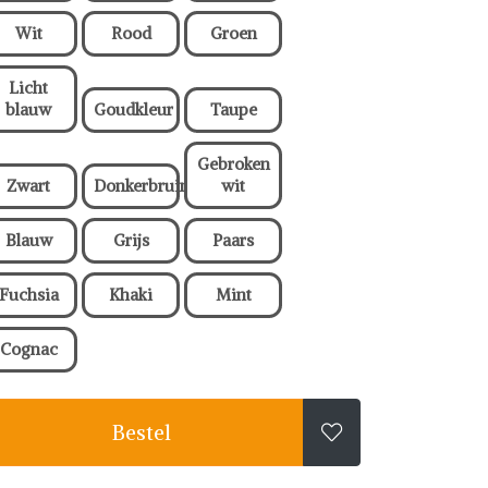
Wit
Rood
Groen
Licht
blauw
Goudkleur
Taupe
Gebroken
Zwart
Donkerbruin
wit
Blauw
Grijs
Paars
Fuchsia
Khaki
Mint
Cognac
Bestel
