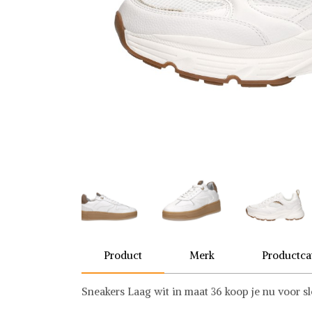
Product
Merk
Productca
Sneakers Laag wit in maat 36 koop je nu voor 
Sub55
Sneakers