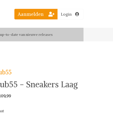
Aanmelden
Login
el jouw favoriete looks
f up-to-date van nieuwe releases
 de leukste items met vrienden
ub55
ub55 - Sneakers Laag
109,99
at