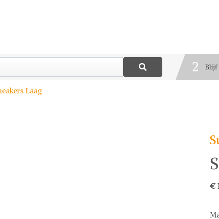
1
Best
2
Blij
3
neakers Laag
Deel
S
S
€ 
Ma