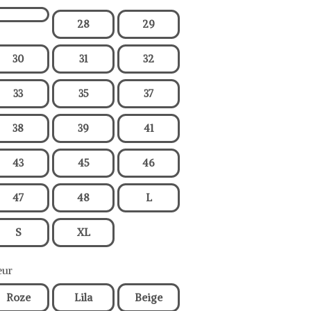
28
29
30
31
32
33
35
37
38
39
41
43
45
46
47
48
L
S
XL
eur
Roze
Lila
Beige