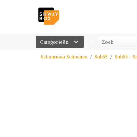
Categorieën
of
Schuurman Schoenen
Sub55
Sub55 - S