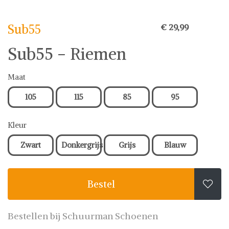
Sub55
€ 29,99
Sub55 - Riemen
Maat
105
115
85
95
Kleur
Zwart
Donkergrijs
Grijs
Blauw
Bestel

Bestellen bij Schuurman Schoenen