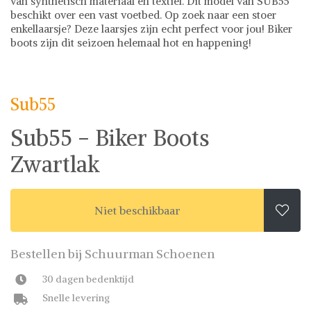
van synthetisch materiaal en textiel. Dit model van SUB55
beschikt over een vast voetbed. Op zoek naar een stoer
enkellaarsje? Deze laarsjes zijn echt perfect voor jou! Biker
boots zijn dit seizoen helemaal hot en happening!
Sub55
Boots & Laarzen
Sub55
Sub55 - Biker Boots
Zwartlak
Niet beschikbaar

Bestellen bij Schuurman Schoenen
30 dagen bedenktijd
Snelle levering