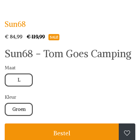
Sun68
Sun68
€ 84,99
€ 119,99
SALE
Sun68 - Tom Goes Camping
Maat
L
Kleur
Groen
Bestel
