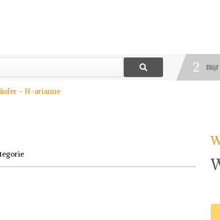
1
Best
2
Blij
3
äufer - H-arianne
Deel
W
tegorie
W