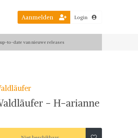
Aanmelden
Login
el jouw favoriete looks
f up-to-date van nieuwe releases
 de leukste items met vrienden
aldläufer
aldläufer - H-arianne
Niet beschikbaar
