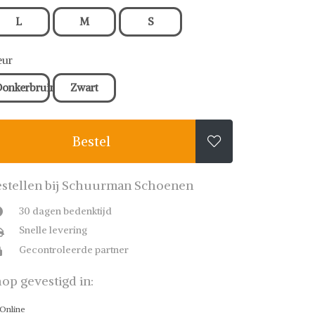
L
M
S
eur
onkerbruin
Zwart
Bestel

stellen bij Schuurman Schoenen
30 dagen bedenktijd
Snelle levering
Gecontroleerde partner
op gevestigd in:
Online