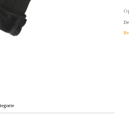
Op
De
Be
tegorie