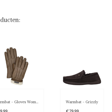
ducten:
rmbat - Gloves Wom...
Warmbat - Grizzly
79,99
€ 79,99