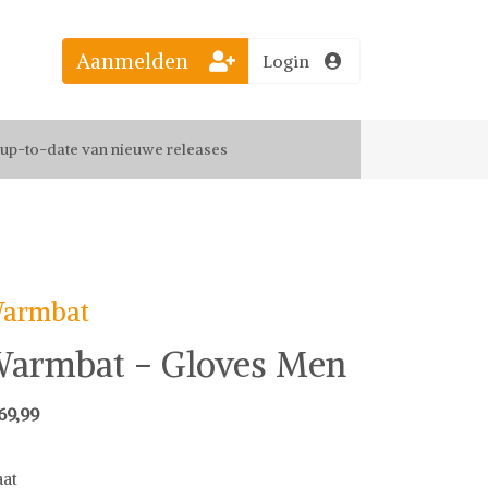
Aanmelden
Login
el jouw favoriete looks
f up-to-date van nieuwe releases
 de leukste items met vrienden
armbat
armbat - Gloves Men
69,99
at