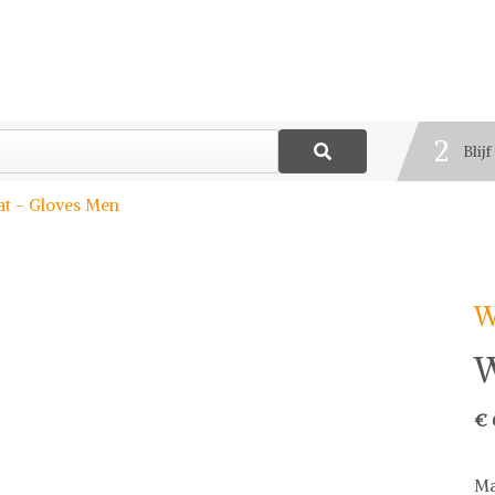
1
Best
2
Blij
3
t - Gloves Men
Deel
W
W
€ 
Ma