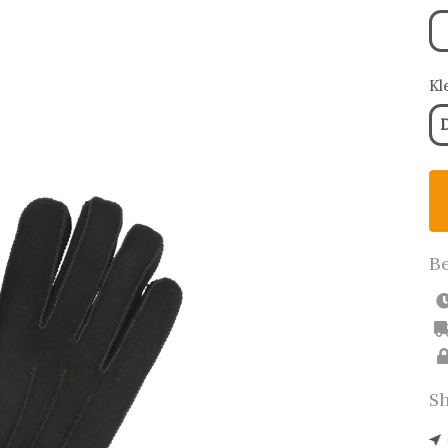
Kl
D
Be
Sh