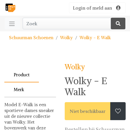
Login of meld aan
Schuurman Schoenen
Wolky
Wolky - E Walk
Wolky
Product
Wolky - E
Walk
Merk
Model E-Walk is een
sportieve dames sneaker
Niet beschikbaar

uit de nieuwe collectie
van Wolky. Het
bovenwerk van deze
Bestellen bij Schuurman