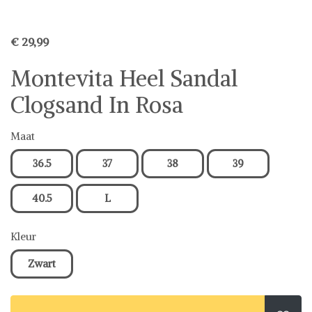
€ 29,99
Montevita Heel Sandal
Clogsand In Rosa
Maat
36.5
37
38
39
40.5
L
Kleur
Zwart