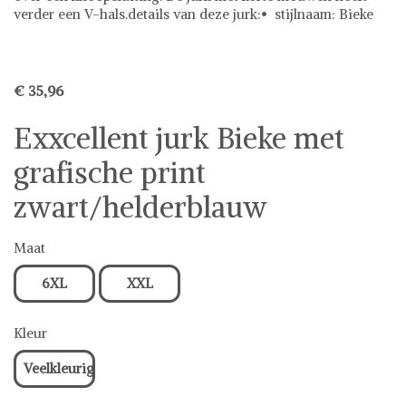
verder een V-hals.details van deze jurk:• stijlnaam: Bieke
€ 35,96
Exxcellent jurk Bieke met
grafische print
zwart/helderblauw
Maat
6XL
XXL
Kleur
Veelkleurig