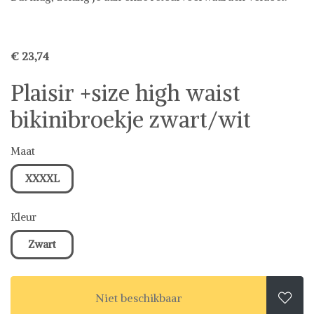
€ 23,74
Plaisir +size high waist
bikinibroekje zwart/wit
Maat
XXXXL
Kleur
Zwart
Niet beschikbaar
