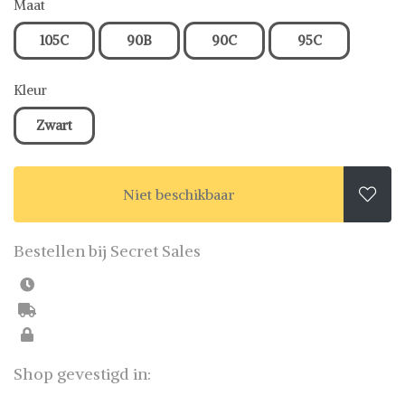
Maat
105C
90B
90C
95C
Kleur
Zwart
Niet beschikbaar

Bestellen bij Secret Sales
Shop gevestigd in: