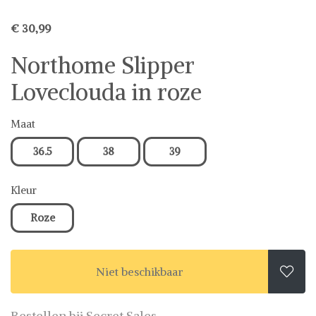
€ 30,99
Northome Slipper
Loveclouda in roze
Maat
36.5
38
39
Kleur
Roze
Niet beschikbaar

Bestellen bij Secret Sales