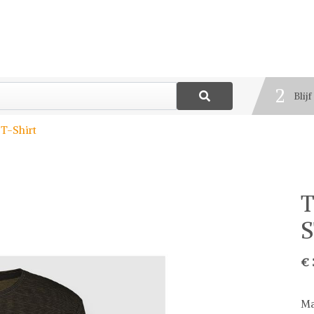
1
Best
2
Blij
3
T-Shirt
Deel
S
€ 
Ma