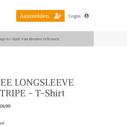
Aanmelden
Login
el jouw favoriete looks
f up-to-date van nieuwe releases
 de leukste items met vrienden
TEE LONGSLEEVE
TRIPE - T-Shirt
39,99
at