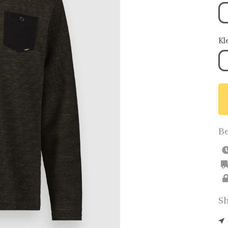
Kl
Be
Sh