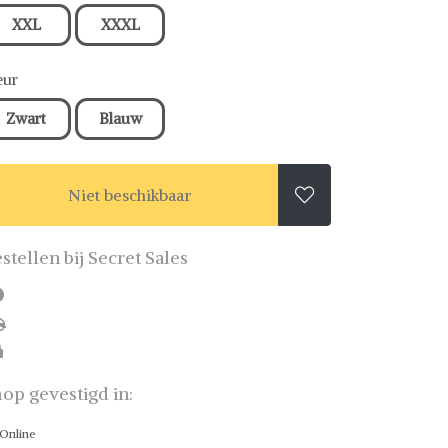
XXL
XXXL
eur
Zwart
Blauw
Niet beschikbaar

stellen bij Secret Sales
op gevestigd in:
Online