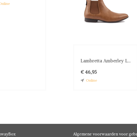
Online
Lambretta Amberley L...
€ 46,95
Online
hwayBox
Algemene voorwaarden voor gebr