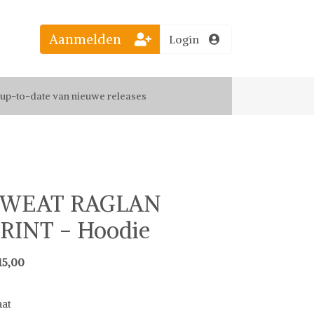
Aanmelden
Login
el jouw favoriete looks
f up-to-date van nieuwe releases
 de leukste items met vrienden
SWEAT RAGLAN
RINT - Hoodie
15,00
at