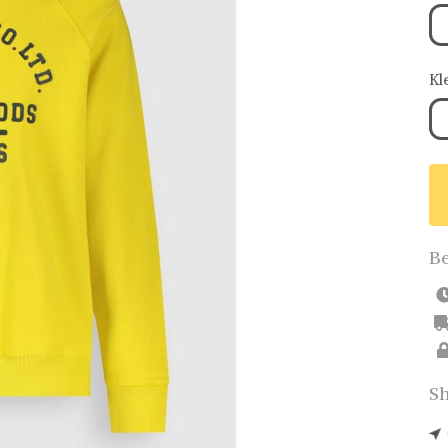
Kl
Be
Sh