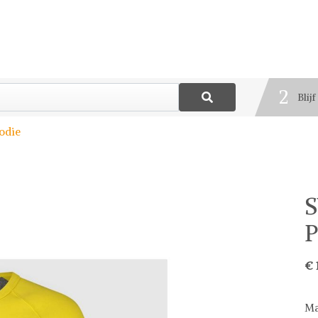
1
Best
2
Blij
3
odie
Deel
P
€ 
Ma