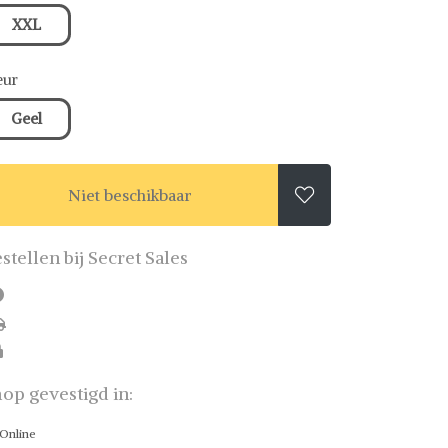
XXL
eur
Geel
Niet beschikbaar

stellen bij Secret Sales
op gevestigd in:
Online