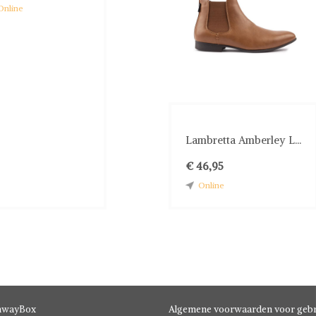
Online
Lambretta Amberley L...
€ 46,95
Online
hwayBox
Algemene voorwaarden voor gebr