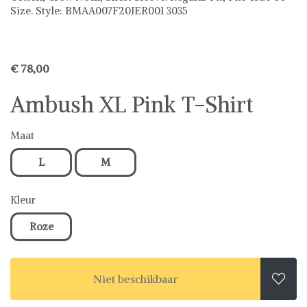
Size. Style: BMAA007F20JER001 3035
€ 78,00
Ambush XL Pink T-Shirt
Maat
L
M
Kleur
Roze
Niet beschikbaar
