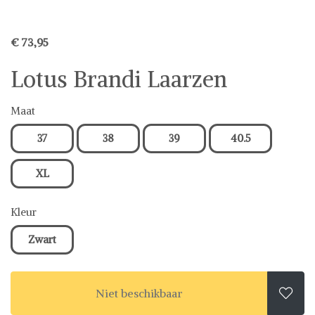
€ 73,95
Lotus Brandi Laarzen
Maat
37
38
39
40.5
XL
Kleur
Zwart
Niet beschikbaar
