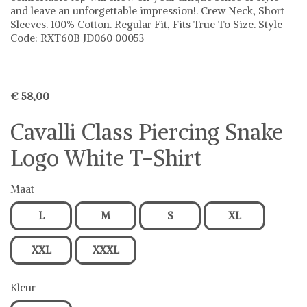
and leave an unforgettable impression!. Crew Neck, Short
Sleeves. 100% Cotton. Regular Fit, Fits True To Size. Style
Code: RXT60B JD060 00053
€ 58,00
Cavalli Class Piercing Snake
Logo White T-Shirt
Maat
L
M
S
XL
XXL
XXXL
Kleur